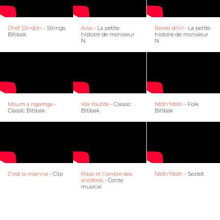
Chef Dindon
- Strings
Awa
- La petite
Rewei dhin
-La petite
Bitibak
histoire de monsieur
histoire de monsieur
N
N
Moum a ngamga
-
Wa Youtite
- Classic
Ntôh'Ntôh
- Folk
Classic Bitibak
Bitibak
Bitibak
C'est la mienne
- Clip
Ribal et l'ombre des
Ntôh'Ntôh -
Sextet
ancêtres
- Conte
musical